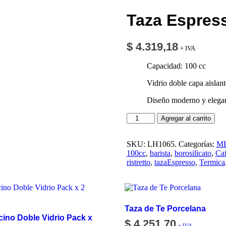
Taza Espress
$
4.319,18
+ IVA
Capacidad: 100 cc
Vidrio doble capa aislant
Diseño moderno y elega
Taza
Agregar al carrito
Espresso
Doble
Vidrio
SKU:
LH1065.
Categorías:
M
100cc
100cc
,
barista
,
borosilicato
,
Ca
cantidad
ristretto
,
tazaEspresso
,
Termica
Taza de Te Porcelana
ino Doble Vidrio Pack x
$
4.251,70
+ IVA