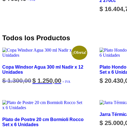
2 270cc
$
16.404,
Todos los Productos
¡Oferta!
Copa Windsor Agua 300 ml Nadir x 12
Plato Hondo
Unidades
Set x 6 Unid
Original
Current
$
1.300,00
$
1.250,00
$
20.430,
+ IVA
price
price
was:
is:
$ 1.300,00.
$ 1.250,00.
Jarra Térmica
Plato de Postre 20 cm Bormioli Rocco
$
25.000,
Set x 6 Unidades