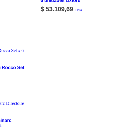
6 unidades Oxford
$
53.109,69
+ IVA
i Rocco Set
inarc
s