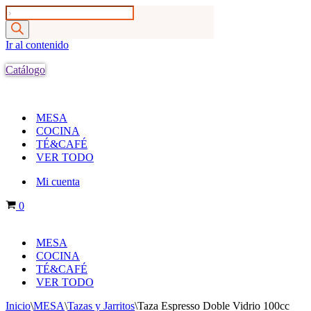
Products
search
Ir al contenido
Catálogo
MESA
COCINA
TÉ&CAFÉ
VER TODO
Mi cuenta
Carrito
0
MESA
COCINA
TÉ&CAFÉ
VER TODO
Inicio
\
MESA
\
Tazas y Jarritos
\
Taza Espresso Doble Vidrio 100cc