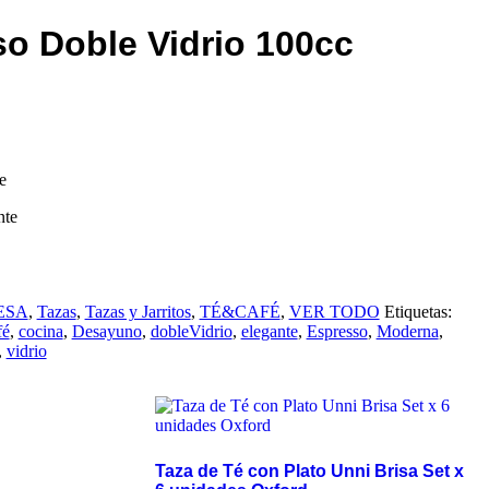
o Doble Vidrio 100cc
e
nte
ESA
,
Tazas
,
Tazas y Jarritos
,
TÉ&CAFÉ
,
VER TODO
Etiquetas:
fé
,
cocina
,
Desayuno
,
dobleVidrio
,
elegante
,
Espresso
,
Moderna
,
,
vidrio
Taza de Té con Plato Unni Brisa Set x