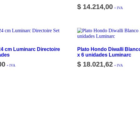
$
14.214,00
+ IVA
24 cm Luminarc Directoire
Plato Hondo Diwalli Blanc
ades
x 6 unidades Luminarc
00
$
18.021,62
+ IVA
+ IVA