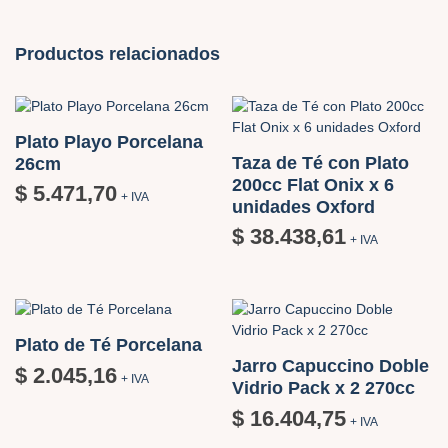
Productos relacionados
Plato Playo Porcelana
Taza de Té con Plato
26cm
200cc Flat Onix x 6
$
5.471,70
+ IVA
unidades Oxford
$
38.438,61
+ IVA
Plato de Té Porcelana
Jarro Capuccino Doble
$
2.045,16
+ IVA
Vidrio Pack x 2 270cc
$
16.404,75
+ IVA