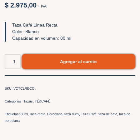
$
2.975,00
+ IVA
Taza Café Línea Recta
Color: Blanco
Capacidad en volumen: 80 ml
Agregar al carrito
SKU:
VCTCLRBCO.
Categorías:
Tazas
,
TÉ&CAFÉ
Etiquetas:
80ml
,
linea recta
,
Porcelana
,
taza 80ml
,
Taza Café
,
taza de cafe
,
taza de
porcelana